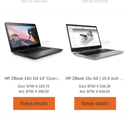
Niet op voorraad
Niet op voorraad
HP ZBook 14U G4 14" Core i7-7500 - 512 GB - 16GB
HP ZBook 15v G5 | 15.6 inch FHD | 8e generatie i7 | 512GB SSD | 16GB RAM | NVIDIA Quadro P600| Windows 11
Excl. BTW:
€ 329,75
Excl. BTW:
€ 536,36
Incl. BTW:
€ 399,00
Incl. BTW:
€ 649,00
Bekijk details
Bekijk details