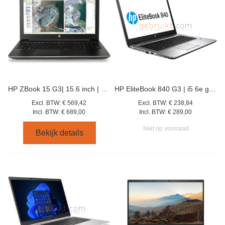
HP ZBook 15 G3| 15.6 inch | XEON E3 | 32GB | 1TB SSD |
HP EliteBook 840 G3 | i5 6e gen | 256 GB SSD | 8 GB | 14 inch
Excl. BTW:
€ 569,42
Excl. BTW:
€ 238,84
Incl. BTW:
€ 689,00
Incl. BTW:
€ 289,00
Niet op voorraad
Bekijk details