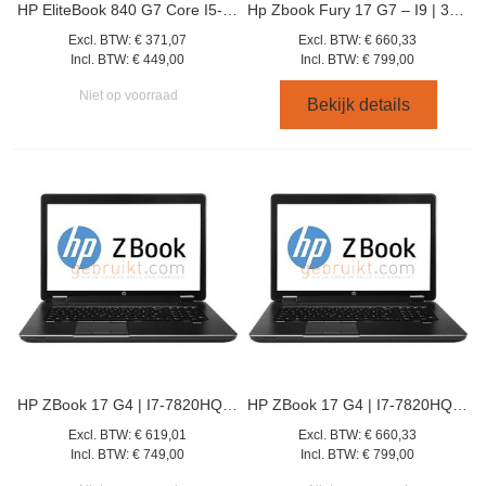
HP EliteBook 840 G7 Core I5-10310- 8GB- 256GB
Hp Zbook Fury 17 G7 – I9 | 32gb Ram | 512gb Ssd | Quadro Rtx 3000 | 4k Uhd 17.3
Excl. BTW:
€ 371,07
Excl. BTW:
€ 660,33
Incl. BTW:
€ 449,00
Incl. BTW:
€ 799,00
Niet op voorraad
Bekijk details
HP ZBook 17 G4 | I7-7820HQ | 16GB | 512GB SSD | P3000 | Win11
HP ZBook 17 G4 | I7-7820HQ | 32GB | 512GB SSD | NVIDIA Quadro P3000 | Win11
Excl. BTW:
€ 619,01
Excl. BTW:
€ 660,33
Incl. BTW:
€ 749,00
Incl. BTW:
€ 799,00