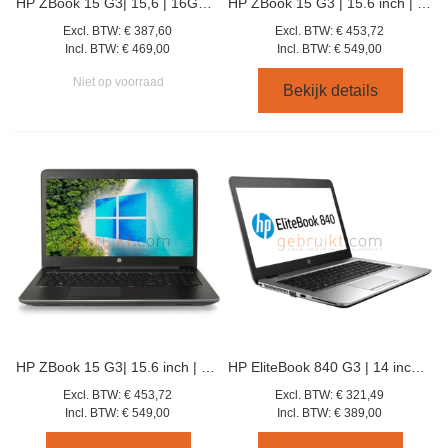
HP ZBook 15 G3| 15,6 | 16GB | 256GB SSD | i7-6820HQ
HP ZBook 15 G3 | 15.6 inch | XEON E3 | 32GB | 1000GB |
Excl. BTW:
€ 387,60
Excl. BTW:
€ 453,72
Incl. BTW:
€ 469,00
Incl. BTW:
€ 549,00
Niet op voorraad
Bekijk details
HP ZBook 15 G3| 15.6 inch | XEON E3 | 32GB | 512GB SSD |
HP EliteBook 840 G3 | 14 inch | I7 | 256 GB SSD | 8 GB RAM
Excl. BTW:
€ 453,72
Excl. BTW:
€ 321,49
Incl. BTW:
€ 549,00
Incl. BTW:
€ 389,00