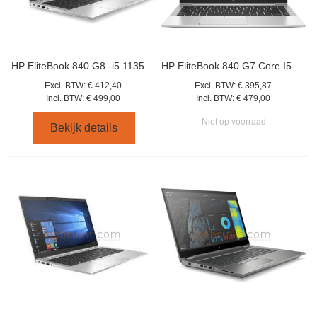
HP EliteBook 840 G8 -i5 1135G7-16GB-512GB- Win11
HP EliteBook 840 G7 Core I5-10310- 16GB- 512GB
Excl. BTW:
€ 412,40
Excl. BTW:
€ 395,87
Incl. BTW:
€ 499,00
Incl. BTW:
€ 479,00
Niet op voorraad
Bekijk details