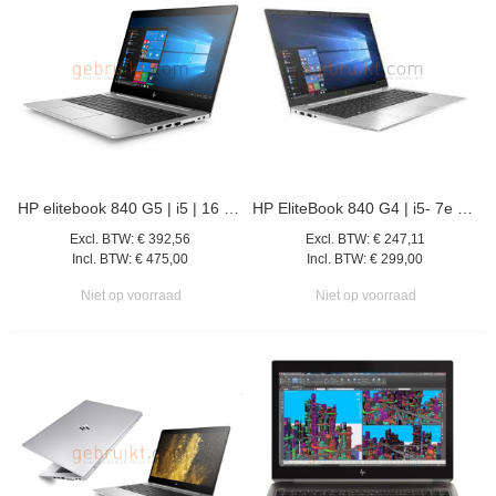
HP elitebook 840 G5 | i5 | 16 GB | 512 GB SSD | 14" win 11 pro
HP EliteBook 840 G4 | i5- 7e gen | 8 GB | 256GB SSD | 14" | win11
Excl. BTW:
€ 392,56
Excl. BTW:
€ 247,11
Incl. BTW:
€ 475,00
Incl. BTW:
€ 299,00
Niet op voorraad
Niet op voorraad