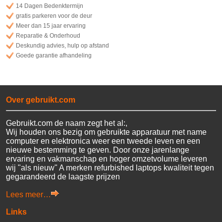
14 Dagen Bedenktermijn
gratis parkeren voor de deur
Meer dan 15 jaar ervaring
Reparatie & Onderhoud
Deskundig advies, hulp op afstand
Goede garantie afhandeling
Over gebruikt.com
Gebruikt.com de naam zegt het al:,
Wij houden ons bezig om gebruikte apparatuur met name
computer en elektronica weer een tweede leven en een
nieuwe bestemming te geven. Door onze jarenlange
ervaring en vakmanschap en hoger omzetvolume leveren
wij "als nieuw" A merken refurbished laptops kwaliteit tegen
gegarandeerd de laagste prijzen
Lees meer…
Links