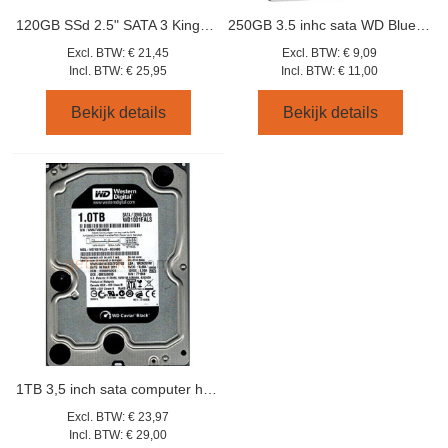
120GB SSd 2.5" SATA 3 Kingston SSDNow A400
250GB 3.5 inhc sata WD Blue WD2500AAKX
Excl. BTW:
€ 21,45
Excl. BTW:
€ 9,09
Incl. BTW:
€ 25,95
Incl. BTW:
€ 11,00
Bekijk details
Bekijk details
1TB 3,5 inch sata computer hardeschijf
Excl. BTW:
€ 23,97
Incl. BTW:
€ 29,00