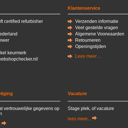
Klantenservice
t certified refurbisher
Verzenden informatie
Veel gestelde vragen
derland
Algemene Voorwaarden
ewer
Retourneren
Openingstijden
kel keurmerk
Lees meer…
/webshopchecker.nl/
tiging
Vacature
t vertrouwelijke gegevens op
Stage plek, of vacature
en
lees meer…
…