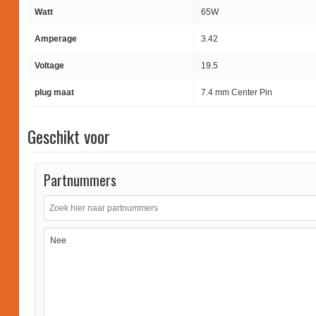
Watt
65W
Amperage
3.42
Voltage
19.5
plug maat
7.4 mm Center Pin
Geschikt voor
Partnummers
Nee