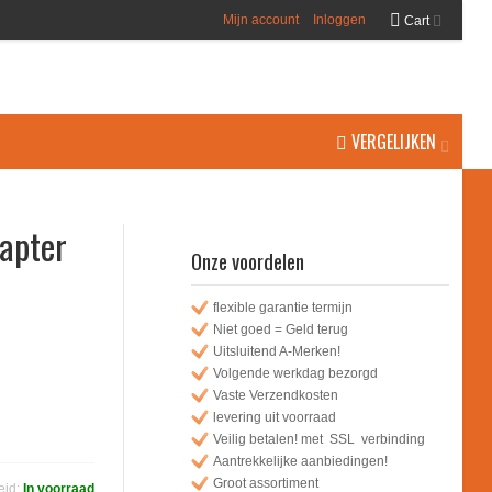
Mijn account
Inloggen
Cart
VERGELIJKEN
apter
Onze voordelen
flexible garantie termijn
Niet goed = Geld terug
Uitsluitend A-Merken!
Volgende werkdag bezorgd
Vaste Verzendkosten
levering uit voorraad
Veilig betalen! met SSL verbinding
Aantrekkelijke aanbiedingen!
Groot assortiment
eid:
In voorraad