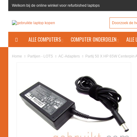
Welkom bij de online winkel voor refurbished laptops
ALLE COMPUTERS
COMPUTER ONDERDELEN
ALLE
Partij 50 X HP 65W Centerpin 
Home
Partijen - LOTS
AC-Adapters