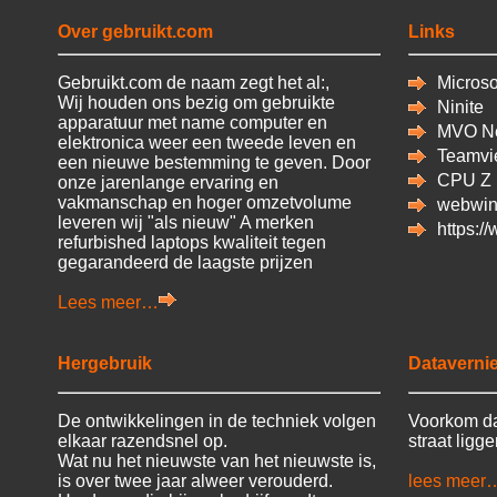
Over gebruikt.com
Links
Gebruikt.com de naam zegt het al:,
Microsof
Wij houden ons bezig om gebruikte
Ninite
apparatuur met name computer en
MVO Ne
elektronica weer een tweede leven en
Teamvi
een nieuwe bestemming te geven. Door
CPU
Z
onze jarenlange ervaring en
vakmanschap en hoger omzetvolume
webwin
leveren wij "als nieuw" A merken
https:/
refurbished laptops kwaliteit tegen
gegarandeerd de laagste prijzen
Lees meer…
Hergebruik
Datavernie
De ontwikkelingen in de techniek volgen
Voorkom da
elkaar razendsnel op.
straat ligg
Wat nu het nieuwste van het nieuwste is,
is over twee jaar alweer verouderd.
lees meer