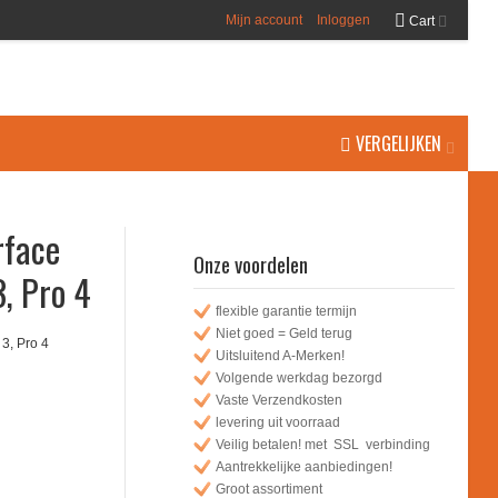
Mijn account
Inloggen
Cart
VERGELIJKEN
rface
Onze voordelen
3, Pro 4
flexible garantie termijn
Niet goed = Geld terug
 3, Pro 4
Uitsluitend A-Merken!
Volgende werkdag bezorgd
Vaste Verzendkosten
levering uit voorraad
Veilig betalen! met SSL verbinding
Aantrekkelijke aanbiedingen!
Groot assortiment