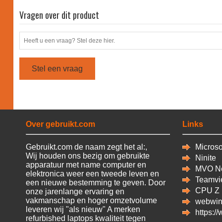
Vragen over dit product
Stel een vraag
Over gebruikt.com
Links
Gebruikt.com de naam zegt het al:,
Microsof
Wij houden ons bezig om gebruikte
Ninite
apparatuur met name computer en
MVO Ne
elektronica weer een tweede leven en
Teamvi
een nieuwe bestemming te geven. Door
CPU
Z
onze jarenlange ervaring en
vakmanschap en hoger omzetvolume
webwin
leveren wij "als nieuw" A merken
https:/
refurbished laptops kwaliteit tegen