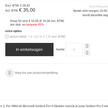
Excl. BTW:
€ 28,93
Beschikbaarh
€ 35,00
Incl. BTW:
Bestel vóór morgen 16:00 
wordt diezelfde da
Koop 50 voor
€ 16,00
(
€ 19,36
incl. BTW)
per stuk. en
bespaar
45
%
extra opties
stroom kabel
+
€ 1,61
(+
€ 1,95
Incl. BTW)
In winkelwagen
Aantal:
Voeg toe aan productvergelijking
Pro 3, Pro 4Met de Microsoft Surface Pro 4 Oplader voorzie je jouw Surface Pro 4 w