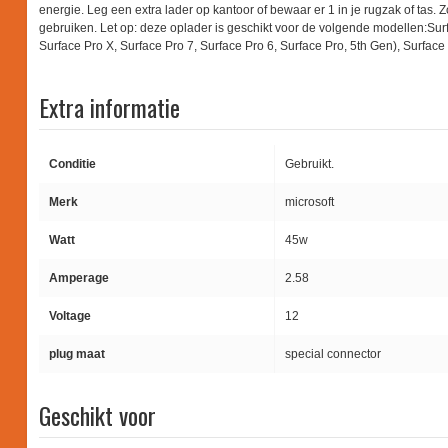
energie. Leg een extra lader op kantoor of bewaar er 1 in je rugzak of tas. Z
gebruiken. Let op: deze oplader is geschikt voor de volgende modellen:Sur
Surface Pro X, Surface Pro 7, Surface Pro 6, Surface Pro, 5th Gen), Surf
Extra informatie
Conditie
Gebruikt.
Merk
microsoft
Watt
45w
Amperage
2.58
Voltage
12
plug maat
special connector
Geschikt voor