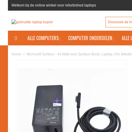
Welkom bij de online winkel voor refurbished laptops
ALLE COMPUTERS
COMPUTER ONDERDELEN
ALLE
Microsoft Surface - 44 Watt voor Surface Book, Laptop, Pro (Medio
Home