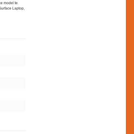
ace model te
Surface Laptop,