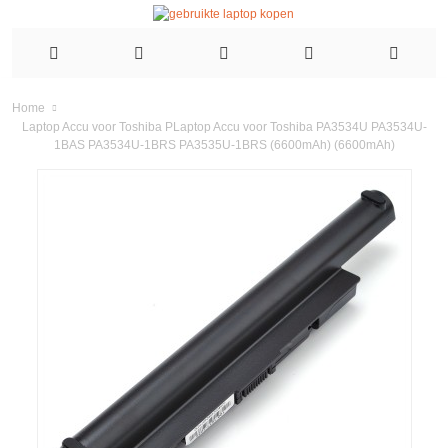
Home
Laptop Accu voor Toshiba PLaptop Accu voor Toshiba PA3534U PA3534U-
1BAS PA3534U-1BRS PA3535U-1BRS (6600mAh) (6600mAh)