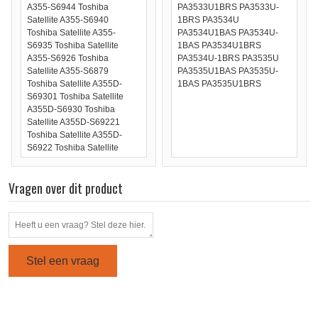
A355-S6944 Toshiba
PA3533U1BRS PA3533U-
Satellite A355-S6940
1BRS PA3534U
Toshiba Satellite A355-
PA3534U1BAS PA3534U-
S6935 Toshiba Satellite
1BAS PA3534U1BRS
A355-S6926 Toshiba
PA3534U-1BRS PA3535U
Satellite A355-S6879
PA3535U1BAS PA3535U-
Toshiba Satellite A355D-
1BAS PA3535U1BRS
S69301 Toshiba Satellite
A355D-S6930 Toshiba
Satellite A355D-S69221
Toshiba Satellite A355D-
S6922 Toshiba Satellite
A355D-S6921 Toshiba
Satellite A355D-S6889
Vragen over dit product
Toshiba Satellite A355D-
S6887 Toshiba Satellite
A355D-S6881 Toshiba
Satellite A355 Toshiba
Satellite L500 series Toshiba
Satellite L500 Toshiba
Stel een vraag
Satellite L300 series Toshiba
Satellite L550 series Toshiba
Satellite A300 series Toshiba
Satellite L300