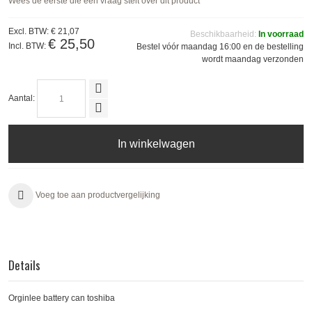
Wees de eerste die een vraag stelt over dit product
Excl. BTW:
€ 21,07
Beschikbaarheid:
In voorraad
€ 25,50
Incl. BTW:
Bestel vóór maandag 16:00 en de bestelling
wordt maandag verzonden
Aantal:
In winkelwagen
Voeg toe aan productvergelijking
Details
Orginlee battery can toshiba