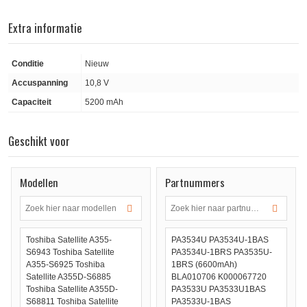
Extra informatie
Conditie
Nieuw
Accuspanning
10,8 V
Capaciteit
5200 mAh
Geschikt voor
Modellen
Partnummers
Toshiba Satellite A355-
PA3534U PA3534U-1BAS
S6943 Toshiba Satellite
PA3534U-1BRS PA3535U-
A355-S6925 Toshiba
1BRS (6600mAh)
Satellite A355D-S6885
BLA010706 K000067720
Toshiba Satellite A355D-
PA3533U PA3533U1BAS
S68811 Toshiba Satellite
PA3533U-1BAS