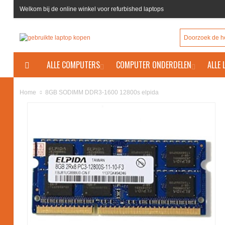
Welkom bij de online winkel voor refurbished laptops
ALLE COMPUTERS
COMPUTER ONDERDELEN
ALLE
8GB SODIMM DDR3-1600 12800s elpida
Home