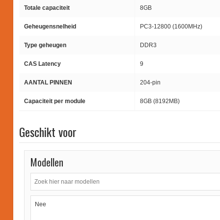
Totale capaciteit
8GB
Geheugensnelheid
PC3-12800 (1600MHz)
Type geheugen
DDR3
CAS Latency
9
AANTAL PINNEN
204-pin
Capaciteit per module
8GB (8192MB)
Geschikt voor
Modellen
Nee