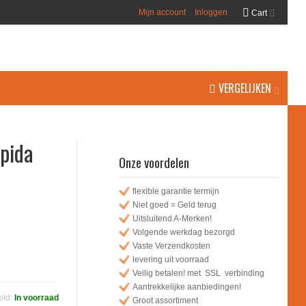
Mijn account
Inloggen
Cart
VERGELIJKEN
pida
Onze voordelen
flexible garantie termijn
Niet goed = Geld terug
Uitsluitend A-Merken!
Volgende werkdag bezorgd
Vaste Verzendkosten
levering uit voorraad
Veilig betalen! met SSL verbinding
Aantrekkelijke aanbiedingen!
eid:
In voorraad
Groot assortiment