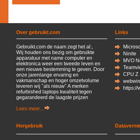
Over gebruikt.com
Links
Gebruikt.com de naam zegt het al:,
Microsof
Wij houden ons bezig om gebruikte
Ninite
apparatuur met name computer en
MVO Ne
elektronica weer een tweede leven en
Teamvi
een nieuwe bestemming te geven. Door
CPU
Z
onze jarenlange ervaring en
vakmanschap en hoger omzetvolume
webwin
leveren wij "als nieuw" A merken
https:/
refurbished laptops kwaliteit tegen
gegarandeerd de laagste prijzen
Lees meer…
Hergebruik
Datavernie