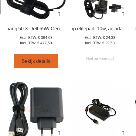
partij 50 X Dell 65W Centerpin AC-Adapter (70102)
hp elitepad, 10w, ac adapter
Excl. BTW:
€ 394,63
Excl. BTW:
€ 24,38
Incl. BTW:
€ 477,50
Incl. BTW:
€ 29,50
Niet op voorraad
Bekijk details