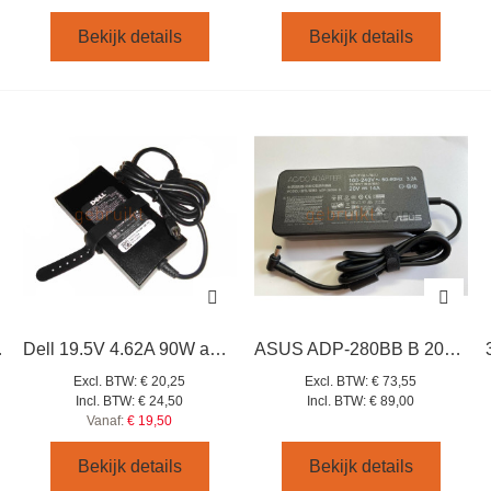
Bekijk details
Bekijk details
 adapter
Dell 19.5V 4.62A 90W adapter
ASUS ADP-280BB B 20V 14A 280W AC Adapter / MSI GE75-9SF
Excl. BTW:
€ 20,25
Excl. BTW:
€ 73,55
Incl. BTW:
€ 24,50
Incl. BTW:
€ 89,00
Vanaf:
€ 19,50
Bekijk details
Bekijk details