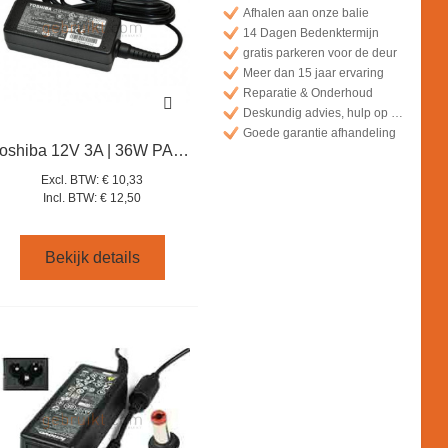
Afhalen aan onze balie
14 Dagen Bedenktermijn
gratis parkeren voor de deur
Meer dan 15 jaar ervaring
Reparatie & Onderhoud
Deskundig advies, hulp op afstand
Goede garantie afhandeling
toshiba 12V 3A | 36W PA5062E-1ACA | 3.0mm / 1.0mm no Pin
Excl. BTW:
€ 10,33
Incl. BTW:
€ 12,50
Bekijk details