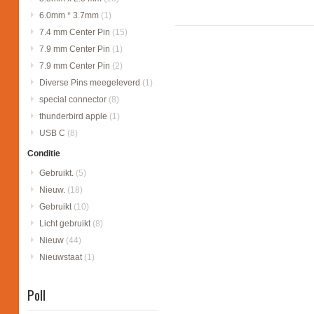
6.0mm * 3.7mm
(1)
7.4 mm Center Pin
(15)
7.9 mm Center Pin
(1)
7.9 mm Center Pin
(2)
Diverse Pins meegeleverd
(1)
special connector
(8)
thunderbird apple
(1)
USB C
(8)
Conditie
Gebruikt.
(5)
Nieuw.
(18)
Gebruikt
(10)
Licht gebruikt
(8)
Nieuw
(44)
Nieuwstaat
(1)
Poll