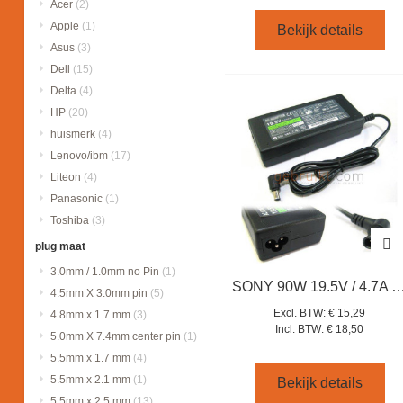
Acer
(2)
Apple
(1)
Bekijk details
Asus
(3)
Dell
(15)
Delta
(4)
HP
(20)
huismerk
(4)
Lenovo/ibm
(17)
Liteon
(4)
Panasonic
(1)
Toshiba
(3)
plug maat
3.0mm / 1.0mm no Pin
(1)
SONY 90W 19.5V / 4.7A laptop
4.5mm X 3.0mm pin
(5)
Excl. BTW:
€ 15,29
4.8mm x 1.7 mm
(3)
Incl. BTW:
€ 18,50
5.0mm X 7.4mm center pin
(1)
5.5mm x 1.7 mm
(4)
5.5mm x 2.1 mm
(1)
Bekijk details
5.5mm x 2.5 mm
(13)