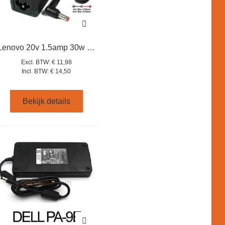
Lenovo 20v 1.5amp 30w ln-a0403a3c
Excl. BTW:
€ 11,98
Incl. BTW:
€ 14,50
Bekijk details