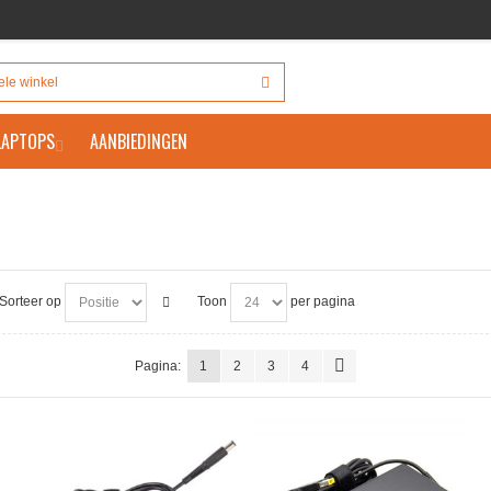
 LAPTOPS
AANBIEDINGEN
Sorteer op
Toon
per pagina
Pagina:
1
2
3
4