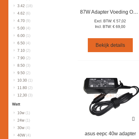
3.42
(18)
87W Adapter Voeding Oplader + USB Kabel for Apple A1719
4.62
(6)
4.70
(9)
Excl. BTW:
€ 57,02
Incl. BTW:
€ 69,00
5.00
(4)
6.00
(1)
6.50
(4)
Bekijk details
7.10
(2)
7.90
(2)
8.50
(3)
9.50
(2)
10.30
(1)
11.80
(2)
12,30
(3)
Watt
10w
(1)
24w
(1)
30w
(4)
asus eepc 40w adapter
40W
(4)