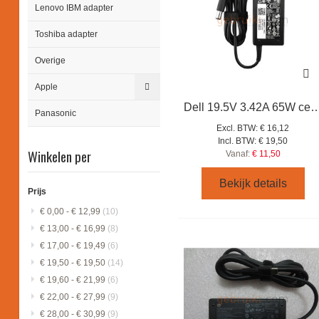
Lenovo IBM adapter
Toshiba adapter
Overige
Apple
Dell 19.5V 3.42A 65W center 
Panasonic
Excl. BTW:
€ 16,12
Incl. BTW:
€ 19,50
Winkelen per
Vanaf:
€ 11,50
Bekijk details
Prijs
€ 0,00
-
€ 12,99
(10)
€ 13,00
-
€ 16,99
(8)
€ 17,00
-
€ 19,49
(6)
€ 19,50
-
€ 19,50
(14)
€ 19,60
-
€ 21,99
(6)
€ 22,00
-
€ 27,99
(9)
€ 28,00
-
€ 30,99
(9)