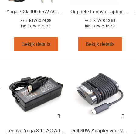
Yoga 700/ 900 65W AC Adapter GX20K15998
Orginele Lenovo Laptop Lader 45W Square plug
Excl. BTW:
€ 24,38
Excl. BTW:
€ 13,64
Incl. BTW:
€ 29,50
Incl. BTW:
€ 16,50
Bekijk details
Bekijk details
Lenovo Yoga 3 11 AC Adapter (65W Square)
Dell 30W Adapter voor venue + xps=latitude series