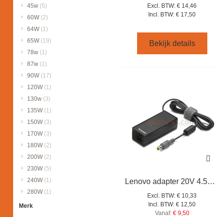
Excl. BTW:
€ 14,46
45w
(5)
Incl. BTW:
€ 17,50
60W
(2)
64W
(1)
65W
(19)
Bekijk details
78w
(1)
87w
(1)
90W
(17)
120W
(1)
130w
(3)
135W
(1)
150W
(3)
170W
(3)
180W
(2)
200W
(2)
230W
(5)
240W
(1)
Lenovo adapter 20V 4.5A 65W center-pin
280W
(1)
Excl. BTW:
€ 10,33
Incl. BTW:
€ 12,50
Merk
Vanaf:
€ 9,50