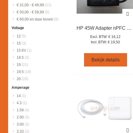
€ 31,00
-
€ 49,99
(11)
€ 50,00
-
€ 59,99
(5)
€ 60,00
en daar boven
(9)
HP 45W Adapter nPFC USB-PD 3PIN 935444-002 934739-850
Voltage
12
(5)
Excl. BTW:
€ 16,12
Incl. BTW:
€ 19,50
15
(3)
15.6V
(1)
18.5
(3)
Bekijk details
19
(21)
19.5
(18)
20
(20)
Amperage
14
(1)
4.3
(1)
1.58
(4)
2.00
(3)
3.00
(3)
3.33
(3)