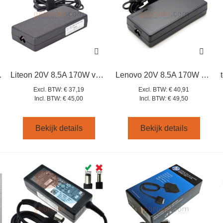
pin oplader
Liteon 20V 8.5A 170W voor elgato thunderbolt 3 dock pa-1171-7
Lenovo 20V 8.5A 170W USB adapter 45N0373
Excl. BTW:
€ 37,19
Excl. BTW:
€ 40,91
Incl. BTW:
€ 45,00
Incl. BTW:
€ 49,50
Bekijk details
Bekijk details