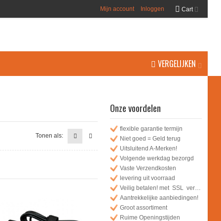
Mijn account
Inloggen
Cart
VERGELIJKEN
Onze voordelen
flexible garantie termijn
Tonen als:
Niet goed = Geld terug
Uitsluitend A-Merken!
Volgende werkdag bezorgd
Vaste Verzendkosten
levering uit voorraad
Veilig betalen! met SSL verbinding
Aantrekkelijke aanbiedingen!
Groot assortiment
Ruime Openingstijden