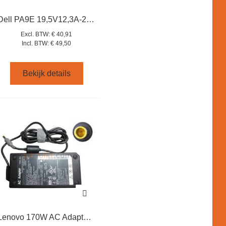
Dell PA9E 19,5V12,3A-240W adapter Alienware m17x, Precision, 331-9053
Excl. BTW:
€ 40,91
Incl. BTW:
€ 49,50
Bekijk details
Lenovo 170W AC Adapter for ThinkPad W530 W520