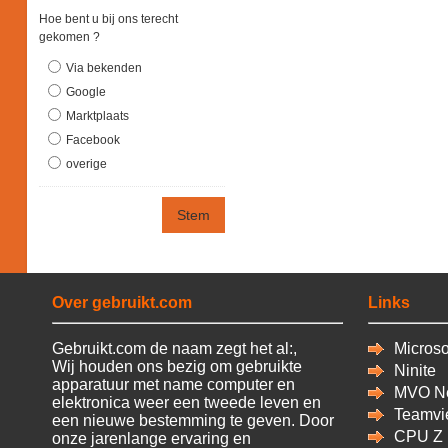
Hoe bent u bij ons terecht
gekomen ?
Via bekenden
Google
Marktplaats
Facebook
overige
Stem
Over gebruikt.com
Links
Gebruikt.com de naam zegt het al:,
Microsof
Wij houden ons bezig om gebruikte
Ninite
apparatuur met name computer en
MVO Ne
elektronica weer een tweede leven en
Teamvi
een nieuwe bestemming te geven. Door
CPU
Z
onze jarenlange ervaring en