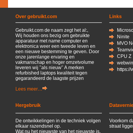
Over gebruikt.com
Links
Gebruikt.com de naam zegt het al:,
Microsof
Wij houden ons bezig om gebruikte
Ninite
apparatuur met name computer en
MVO Ne
elektronica weer een tweede leven en
Teamvi
een nieuwe bestemming te geven. Door
CPU
Z
onze jarenlange ervaring en
vakmanschap en hoger omzetvolume
webwin
leveren wij "als nieuw" A merken
https:/
refurbished laptops kwaliteit tegen
gegarandeerd de laagste prijzen
Lees meer…
Hergebruik
Datavernie
De ontwikkelingen in de techniek volgen
Voorkom da
elkaar razendsnel op.
straat ligg
Wat nu het nieuwste van het nieuwste is,