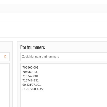
Partnummers
706960-001
706960-B31
716747-001
716747-B31
90.4XF07.L01
SG-57700-XUA