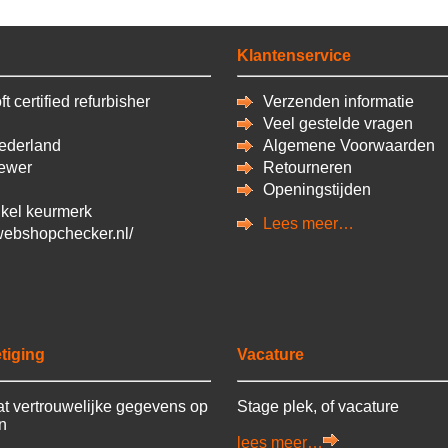
Klantenservice
t certified refurbisher
Verzenden informatie
Veel gestelde vragen
derland
Algemene Voorwaarden
ewer
Retourneren
Openingstijden
kel keurmerk
Lees meer…
/webshopchecker.nl/
tiging
Vacature
t vertrouwelijke gegevens op
Stage plek, of vacature
en
lees meer…