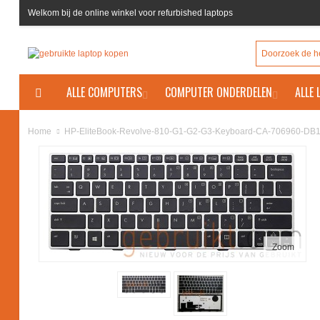
Welkom bij de online winkel voor refurbished laptops
ALLE COMPUTERS
COMPUTER ONDERDELEN
ALLE
HP-EliteBook-Revolve-810-G1-G2-G3-Keyboard-CA-706960-DB1-
Home
Zoom