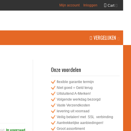
Mijn account
Inloggen
Cart
VERGELIJKEN
-
Onze voordelen
flexible garantie termijn
Niet goed = Geld terug
Uitsluitend A-Merken!
Volgende werkdag bezorgd
Vaste Verzendkosten
levering uit voorraad
Veilig betalen! met SSL verbinding
Aantrekkelijke aanbiedingen!
Groot assortiment
eid:
In voorraad