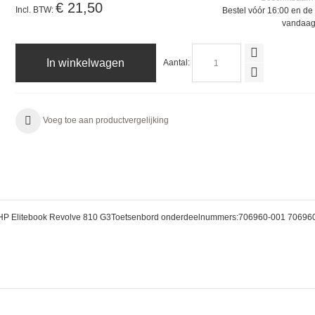
€ 21,50
Incl. BTW:
Bestel vóór 16:00 en de 
vandaag
In winkelwagen
Aantal:
Voeg toe aan productvergelijking
G2 HP Elitebook Revolve 810 G3Toetsenbord onderdeelnummers:706960-001 70696