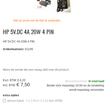
klik op zoom om de foto te vergroten
.
HP 5V.DC 4A 20W 4 PIN
HP 5V.DC 4A 20W 4 PIN
Artikelnummer:
61195
Wees de eerste die een vraag stelt over dit product
Excl. BTW:
€ 6,20
Beschikbaarheid:
In voorraad
€ 7,50
Incl. BTW:
Bestel vóór maandag 16:00 en de bestelling
wordt maandag verzonden
extra opties
stroom kabel
+
€ 2,89
(+
€ 3,50
Incl. BTW)