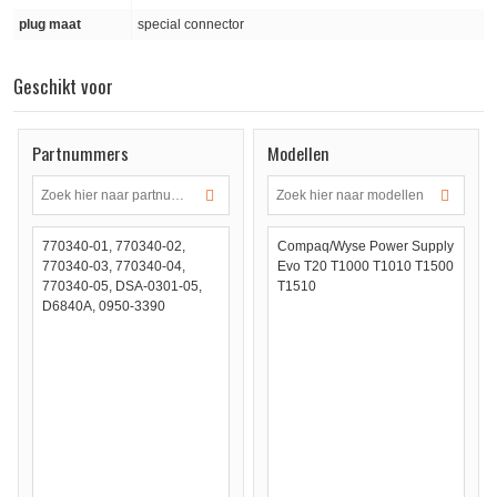
plug maat
special connector
Geschikt voor
Partnummers
Modellen
770340-01, 770340-02,
Compaq/Wyse Power Supply
770340-03, 770340-04,
Evo T20 T1000 T1010 T1500
770340-05, DSA-0301-05,
T1510
D6840A, 0950-3390