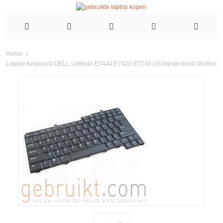
Home
Laptop Keyboard DELL Latitude E7440 E7420 E7240 US toestenbord 0hc8nx