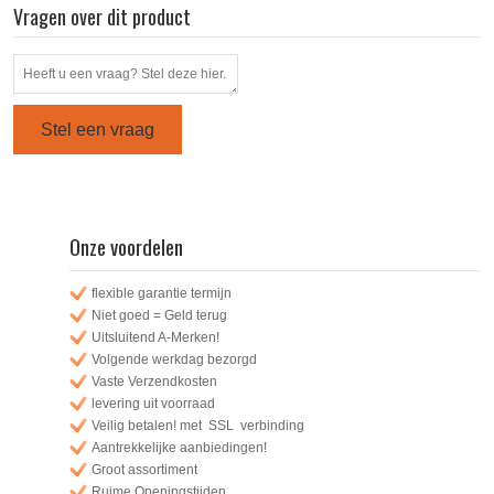
Vragen over dit product
NSK-LDABC
NSK-LDABW
NSK-LDAUC
PK130VM1A00
PK130VM1A12
PK130VM1B00
Stel een vraag
PK130VM1B05
PK130VN1A00
PK130VN1B00
PK130VN1B05
RXKD2
Onze voordelen
flexible garantie termijn
Niet goed = Geld terug
Uitsluitend A-Merken!
Volgende werkdag bezorgd
Vaste Verzendkosten
levering uit voorraad
Veilig betalen! met SSL verbinding
Aantrekkelijke aanbiedingen!
Groot assortiment
Ruime Openingstijden