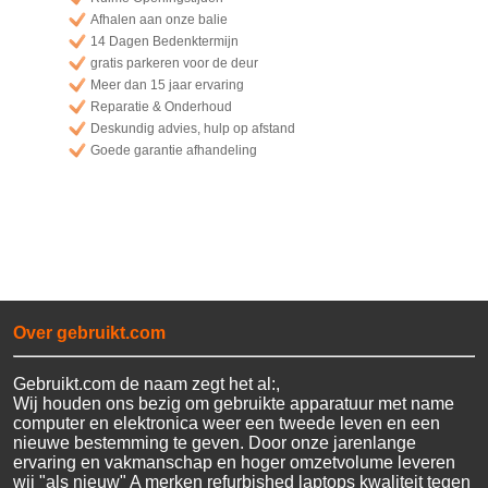
Afhalen aan onze balie
14 Dagen Bedenktermijn
gratis parkeren voor de deur
Meer dan 15 jaar ervaring
Reparatie & Onderhoud
Deskundig advies, hulp op afstand
Goede garantie afhandeling
Over gebruikt.com
Gebruikt.com de naam zegt het al:,
Wij houden ons bezig om gebruikte apparatuur met name
computer en elektronica weer een tweede leven en een
nieuwe bestemming te geven. Door onze jarenlange
ervaring en vakmanschap en hoger omzetvolume leveren
wij "als nieuw" A merken refurbished laptops kwaliteit tegen