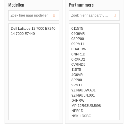
Modellen
Partnummers
Dell Latitude 12 7000 E7240,
0115T5
14 7000 E7440
04G6VR
08PP00
09PM11
0D4HRW
0NPR1D
0RXKD2
0VRND5
115T5
4G6VR
8PP00
9PM11
9Z.N9UBW.A01
9Z.N9ULN.001
D4HRW
MP-12R63USJ698
NPR1D
NSK-LD0BC
NSK-LD0LN
NSK-LD0UC