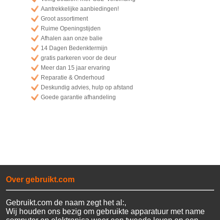
14 4GB/500 PC
Aantrekkelijke aanbiedingen!
HP EliteBook 840 i5-4200U
14 4GB/180 PC
Groot assortiment
HP EliteBook 840 i5-4200U
Ruime Openingstijden
14 4GB/256 PC
Afhalen aan onze balie
HP EliteBook 840 i5-4200U
14 Dagen Bedenktermijn
14 4GB/500 PC
gratis parkeren voor de deur
HP EliteBook 840 i5-4200U
Meer dan 15 jaar ervaring
14 8GB/256 PC
Reparatie & Onderhoud
HP EliteBook 840 i5-4200U
Deskundig advies, hulp op afstand
14 8GB/500 PC
Goede garantie afhandeling
HP EliteBook 840 i5-4210U
14 4GB/240 PC
HP EliteBook 840 i5-4210U
14 4GB/320 PC
HP EliteBook 840 i5-4210U
14 4GB/500 PC
HP EliteBook 840 i5-4210U
14 8GB/256 PC
HP EliteBook 840 i5-4210U
14 8GB/320 PC
Over gebruikt.com
HP EliteBook 840 i5-4210U
14 8GB/500 PC
Gebruikt.com de naam zegt het al:,
HP EliteBook 840 i5-4300U
Wij houden ons bezig om gebruikte apparatuur met name
14 4GB/128 PC