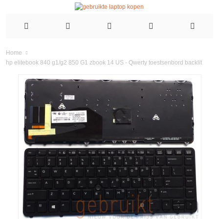
Home
hp elitebook 840 g1/g2 850 G1 zbook 14 US - Qwerty toestsenbord backlit