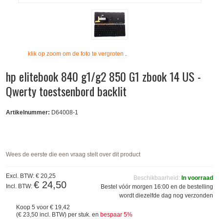
klik op zoom om de foto te vergroten
.
hp elitebook 840 g1/g2 850 G1 zbook 14 US -
Qwerty toestsenbord backlit
Artikelnummer:
D64008-1
Wees de eerste die een vraag stelt over dit product
Excl. BTW:
€ 20,25
Beschikbaarheid:
In voorraad
€ 24,50
Incl. BTW:
Bestel vóór morgen 16:00 en de bestelling
wordt diezelfde dag nog verzonden
Koop 5 voor
€ 19,42
(
€ 23,50
incl. BTW) per stuk. en
bespaar
5
%