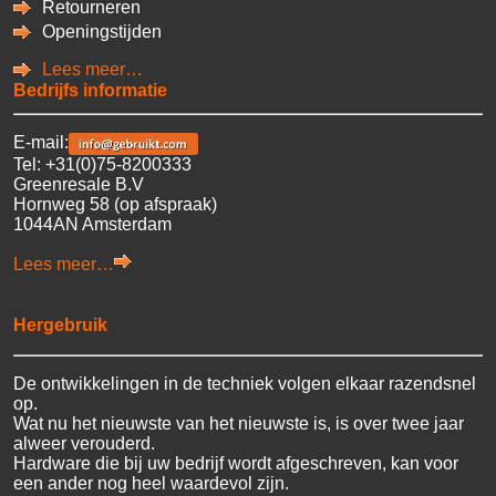
Retourneren
14 8GB/512 PC
HP EliteBook 840 i5-4310U
Openingstijden
14 16GB/240 PC
HP EliteBook 840 i5-4310U
Lees meer…
14 4GB/128 PC
Bedrijfs informatie
HP EliteBook 840 i5-4310U
14 4GB/500 PC
E-mail:
HP EliteBook 840 i5-4310U
Tel: +31(0)75-8200333
14 8GB/10T PC
Greenresale B.V
HP EliteBook 840 i5-4310U
Hornweg 58 (op afspraak)
14 8GB/128 PC
1044AN Amsterdam
HP EliteBook 840 i5-4310U
14 8GB/180 PC
Lees meer…
HP EliteBook 840 i5-4310U
14 8GB/240 PC
HP EliteBook 840 i5-4310U
Hergebruik
14 8GB/256 PC
HP EliteBook 840 i5-4310U
14 8GB/500 PC
De ontwikkelingen in de techniek volgen elkaar razendsnel
HP EliteBook 840 i5-4310U
op.
14 8GB/512 PC
Wat nu het nieuwste van het nieuwste is, is over twee jaar
HP EliteBook 840 i7-4600U
alweer verouderd.
14 16GB/10T PC
Hardware die bij uw bedrijf wordt afgeschreven, kan voor
HP EliteBook 840 i7-4600U
een ander nog heel waardevol zijn.
14 16GB/180 PC