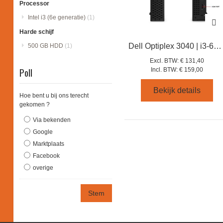
Processor
Intel i3 (6e generatie)
(1)
Harde schijf
Dell Optiplex 3040 | i3-6100T | 4GB | 500GB
500 GB HDD
(1)
Excl. BTW:
€ 131,40
Poll
Incl. BTW:
€ 159,00
Bekijk details
Hoe bent u bij ons terecht
gekomen ?
Via bekenden
Google
Marktplaats
Facebook
overige
Stem