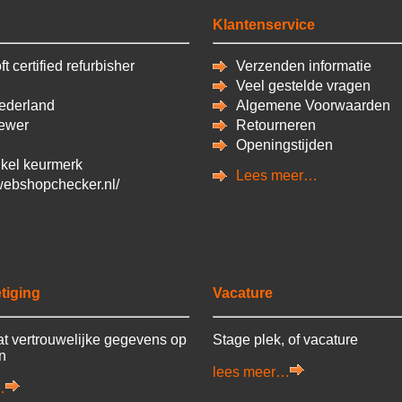
Klantenservice
t certified refurbisher
Verzenden informatie
Veel gestelde vragen
derland
Algemene Voorwaarden
ewer
Retourneren
Openingstijden
kel keurmerk
Lees meer…
/webshopchecker.nl/
tiging
Vacature
t vertrouwelijke gegevens op
Stage plek, of vacature
en
lees meer…
…