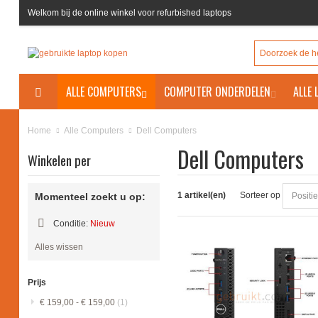
Welkom bij de online winkel voor refurbished laptops
ALLE COMPUTERS
COMPUTER ONDERDELEN
ALLE
Dell Computers
Home
Alle Computers
Dell Computers
Winkelen per
1 artikel(en)
Sorteer op
Momenteel zoekt u op:
Conditie:
Nieuw
Filter
Alles wissen
verwijderen
Prijs
€ 159,00
-
€ 159,00
(1)