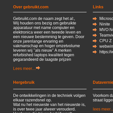
Over gebruikt.com
Links
Gebruikt.com de naam zegt het al:,
Microsof
Wij houden ons bezig om gebruikte
Ninite
apparatuur met name computer en
MVO Ne
elektronica weer een tweede leven en
Teamvi
een nieuwe bestemming te geven. Door
CPU
Z
onze jarenlange ervaring en
vakmanschap en hoger omzetvolume
webwin
leveren wij "als nieuw" A merken
https:/
refurbished laptops kwaliteit tegen
gegarandeerd de laagste prijzen
Lees meer…
Hergebruik
Datavernie
De ontwikkelingen in de techniek volgen
Voorkom da
elkaar razendsnel op.
straat ligg
Wat nu het nieuwste van het nieuwste is,
is over twee jaar alweer verouderd.
lees meer