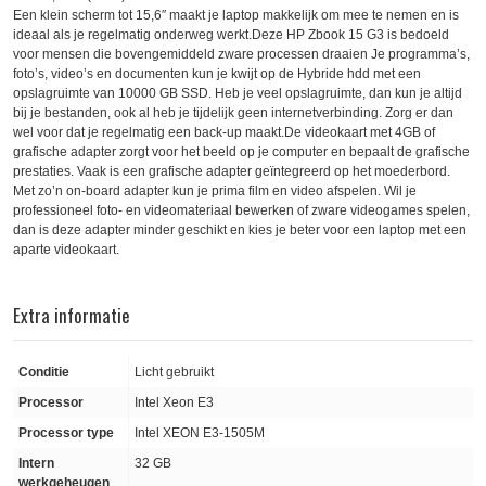
Een klein scherm tot 15,6″ maakt je laptop makkelijk om mee te nemen en is
ideaal als je regelmatig onderweg werkt.Deze HP Zbook 15 G3 is bedoeld
voor mensen die bovengemiddeld zware processen draaien Je programma’s,
foto’s, video’s en documenten kun je kwijt op de Hybride hdd met een
opslagruimte van 10000 GB SSD. Heb je veel opslagruimte, dan kun je altijd
bij je bestanden, ook al heb je tijdelijk geen internetverbinding. Zorg er dan
wel voor dat je regelmatig een back-up maakt.De videokaart met 4GB of
grafische adapter zorgt voor het beeld op je computer en bepaalt de grafische
prestaties. Vaak is een grafische adapter geïntegreerd op het moederbord.
Met zo’n on-board adapter kun je prima film en video afspelen. Wil je
professioneel foto- en videomateriaal bewerken of zware videogames spelen,
dan is deze adapter minder geschikt en kies je beter voor een laptop met een
aparte videokaart.
Extra informatie
Conditie
Licht gebruikt
Processor
Intel Xeon E3
Processor type
Intel XEON E3-1505M
Intern
32 GB
werkgeheugen