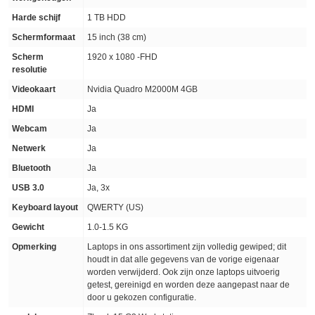
Harde schijf
1 TB HDD
Schermformaat
15 inch (38 cm)
Scherm
1920 x 1080 -FHD
resolutie
Videokaart
Nvidia Quadro M2000M 4GB
HDMI
Ja
Webcam
Ja
Netwerk
Ja
Bluetooth
Ja
USB 3.0
Ja, 3x
Keyboard layout
QWERTY (US)
Gewicht
1.0-1.5 KG
Opmerking
Laptops in ons assortiment zijn volledig gewiped; dit
houdt in dat alle gegevens van de vorige eigenaar
worden verwijderd. Ook zijn onze laptops uitvoerig
getest, gereinigd en worden deze aangepast naar de
door u gekozen configuratie.