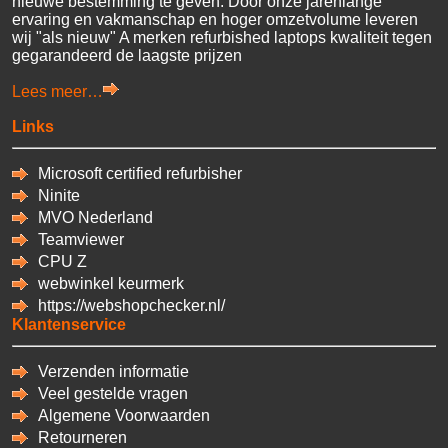
nieuwe bestemming te geven. Door onze jarenlange
ervaring en vakmanschap en hoger omzetvolume leveren
wij "als nieuw" A merken refurbished laptops kwaliteit tegen
gegarandeerd de laagste prijzen
Lees meer…
Links
Microsoft certified refurbisher
Ninite
MVO Nederland
Teamviewer
CPU
Z
webwinkel keurmerk
https://webshopchecker.nl/
Klantenservice
Verzenden informatie
Veel gestelde vragen
Algemene Voorwaarden
Retourneren