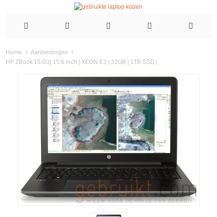
Home
Aanbiedingen
HP ZBook 15 G3| 15.6 inch | XEON E3 | 32GB | 1TB SSD |