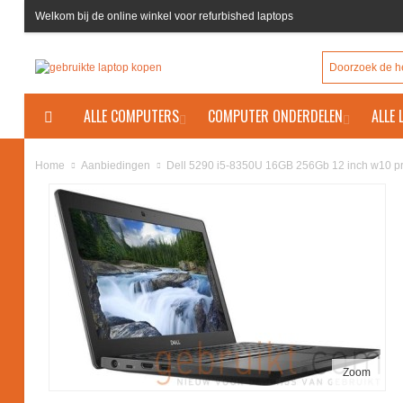
Welkom bij de online winkel voor refurbished laptops
ALLE COMPUTERS
COMPUTER ONDERDELEN
ALLE
Dell 5290 i5-8350U 16GB 256Gb 12 inch w10 p
Home
Aanbiedingen
Zoom