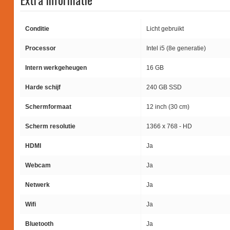
Conditie
Licht gebruikt
Processor
Intel i5 (8e generatie)
Intern werkgeheugen
16 GB
Harde schijf
240 GB SSD
Schermformaat
12 inch (30 cm)
Scherm resolutie
1366 x 768 - HD
HDMI
Ja
Webcam
Ja
Netwerk
Ja
Wifi
Ja
Bluetooth
Ja