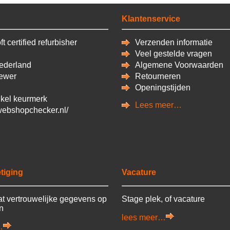
Klantenservice
t certified refurbisher
Verzenden informatie
Veel gestelde vragen
derland
Algemene Voorwaarden
ewer
Retourneren
Openingstijden
kel keurmerk
Lees meer…
/webshopchecker.nl/
tiging
Vacature
t vertrouwelijke gegevens op
Stage plek, of vacature
en
lees meer…
…