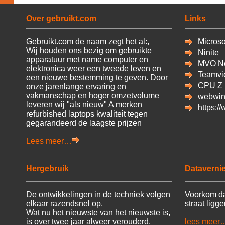
Over gebruikt.com
Links
Gebruikt.com de naam zegt het al:,
Microsof
Wij houden ons bezig om gebruikte
Ninite
apparatuur met name computer en
MVO Ne
elektronica weer een tweede leven en
Teamvi
een nieuwe bestemming te geven. Door
CPU
Z
onze jarenlange ervaring en
vakmanschap en hoger omzetvolume
webwin
leveren wij "als nieuw" A merken
https:/
refurbished laptops kwaliteit tegen
gegarandeerd de laagste prijzen
Lees meer…
Hergebruik
Datavernie
De ontwikkelingen in de techniek volgen
Voorkom da
elkaar razendsnel op.
straat ligg
Wat nu het nieuwste van het nieuwste is,
is over twee jaar alweer verouderd.
lees meer