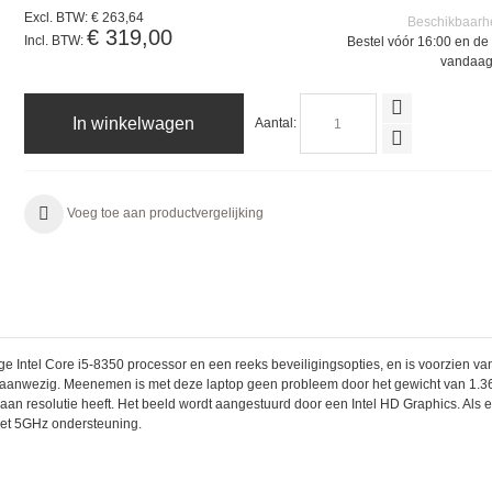
Excl. BTW:
€ 263,64
Beschikbaarh
€ 319,00
Incl. BTW:
Bestel vóór 16:00 en de 
vandaag
In winkelwagen
Aantal:
Voeg toe aan productvergelijking
tige Intel Core i5-8350 processor en een reeks beveiligingsopties, en is voorzien
aanwezig. Meenemen is met deze laptop geen probleem door het gewicht van 1.36
aan resolutie heeft. Het beeld wordt aangestuurd door een Intel HD Graphics. Als e
met 5GHz ondersteuning.