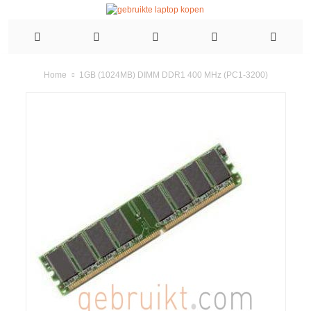
1GB (1024MB) DIMM DDR1 400 MHz (PC1-3200)
Home